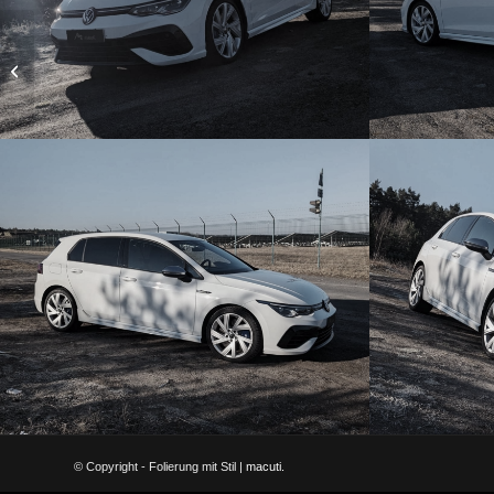
DLRG
© Copyright - Folierung mit Stil |
macuti.