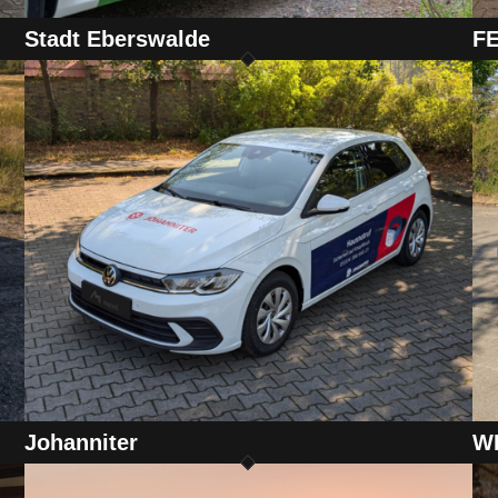
Stadt Eberswalde
FE
Johanniter
W