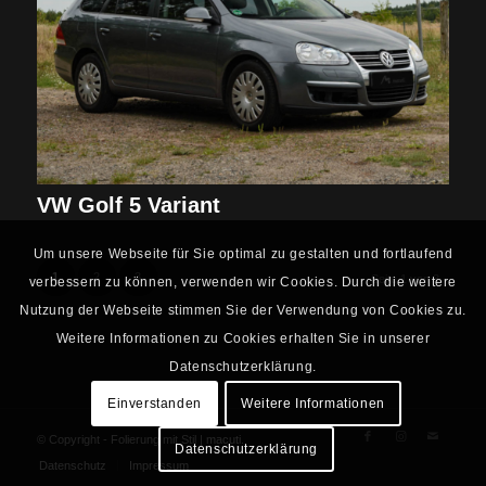
VW Golf 5 Variant
Um unsere Webseite für Sie optimal zu gestalten und fortlaufend
1
2
3
Seite 1 von 3
verbessern zu können, verwenden wir Cookies. Durch die weitere
Nutzung der Webseite stimmen Sie der Verwendung von Cookies zu.
Weitere Informationen zu Cookies erhalten Sie in unserer
Datenschutzerklärung.
Einverstanden
Weitere Informationen
© Copyright - Folierung mit Stil |
macuti.
Datenschutzerklärung
Datenschutz
Impressum